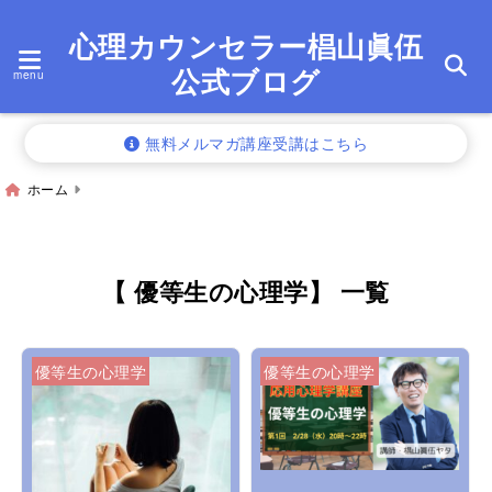
心理カウンセラー椙山眞伍
公式ブログ
menu
無料メルマガ講座受講はこちら
ホーム
【 優等生の心理学】 一覧
優等生の心理学
優等生の心理学