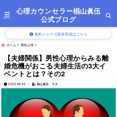
心理カウンセラー椙山眞伍
公式ブログ
menu
無料メルマガ講座受講はこちら
ホーム
男性心理
【夫婦関係】男性心理からみる離
婚危機がおこる夫婦生活の3大イ
ベントとは？その2
/
2020.06.02
椙山眞伍 ヤタ