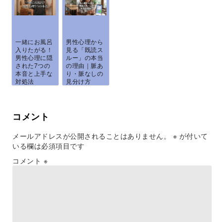
一緒にお風呂
男性心理から
入りたがる！
見る「既読ス
男性心理に隠
ルー」の本当
された7つの
の理由｜脈あ
本音と上手な
り・脈なしの
対処法
見分け方
と、...
コメント
メールアドレスが公開されることはありません。
※
が付いて
いる欄は必須項目です
コメント
※