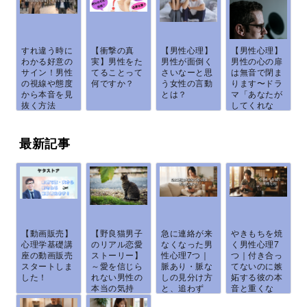
すれ違う時に
【衝撃の真
【男性心理】
【男性心理】
わかる好意の
実】男性をた
男性が面倒く
男性の心の扉
サイン！男性
てることって
さいなーと思
は無音で閉ま
の視線や態度
何ですか？
う女性の言動
ります〜ドラ
から本音を見
とは？
マ「あなたが
抜く方法
してくれな
く...
最新記事
【動画販売】
【野良猫男子
急に連絡が来
やきもちを焼
心理学基礎講
のリアル恋愛
なくなった男
く男性心理7
座の動画販売
ストーリー】
性心理7つ｜
つ｜付き合っ
スタートしま
～愛を信じら
脈あり・脈な
てないのに嫉
した！
れない男性の
しの見分け方
妬する彼の本
本当の気持
と、追わず
音と重くな
ち...
に...
ら...