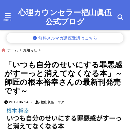
心理カウンセラー椙山眞伍
公式ブログ
menu
無料メルマガ講座受講はこちら
ホーム
お知らせ
「いつも自分のせいにする罪悪感
がすーっと消えてなくなる本」～
師匠の根本裕幸さんの最新刊発売
です～
/
2019.06.14
椙山眞伍 ヤタ