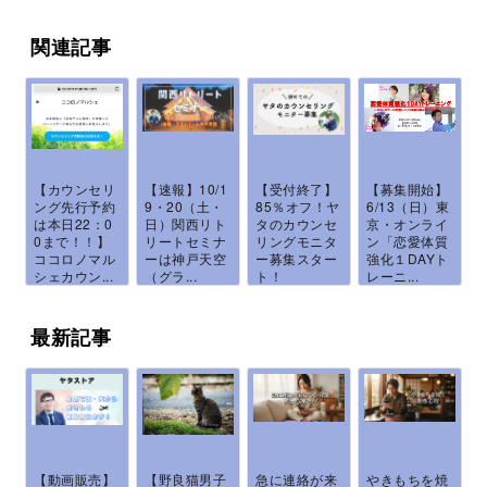
関連記事
【カウンセリ
【速報】10/1
【受付終了】
【募集開始】
ング先行予約
9・20（土・
85％オフ！ヤ
6/13（日）東
は本日22：0
日）関西リト
タのカウンセ
京・オンライ
0まで！！】
リートセミナ
リングモニタ
ン「恋愛体質
ココロノマル
ーは神戸天空
ー募集スター
強化１DAYト
シェカウン...
（グラ...
ト！
レーニ...
最新記事
【動画販売】
【野良猫男子
急に連絡が来
やきもちを焼