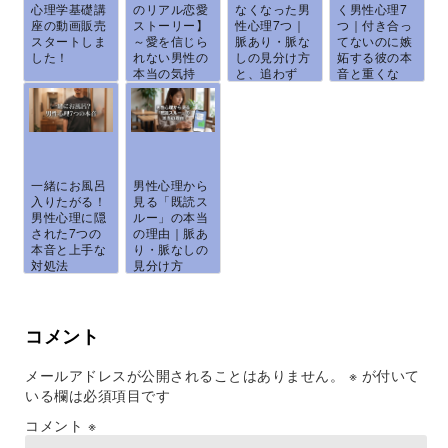
心理学基礎講
のリアル恋愛
なくなった男
く男性心理7
座の動画販売
ストーリー】
性心理7つ｜
つ｜付き合っ
スタートしま
～愛を信じら
脈あり・脈な
てないのに嫉
した！
れない男性の
しの見分け方
妬する彼の本
本当の気持
と、追わず
音と重くな
ち...
に...
ら...
一緒にお風呂
男性心理から
入りたがる！
見る「既読ス
男性心理に隠
ルー」の本当
された7つの
の理由｜脈あ
本音と上手な
り・脈なしの
対処法
見分け方
と、...
コメント
メールアドレスが公開されることはありません。
※
が付いて
いる欄は必須項目です
コメント
※