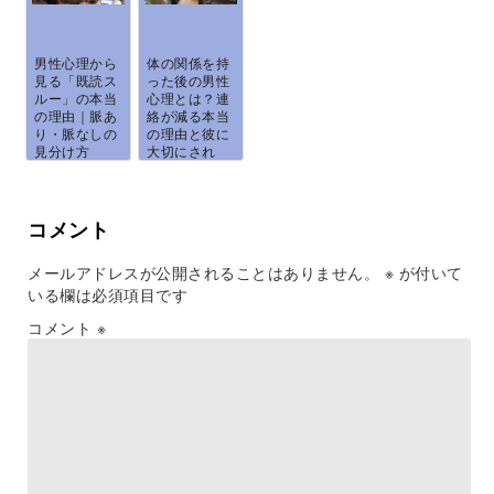
男性心理から
体の関係を持
見る「既読ス
った後の男性
ルー」の本当
心理とは？連
の理由｜脈あ
絡が減る本当
り・脈なしの
の理由と彼に
見分け方
大切にされ
と、...
る...
コメント
メールアドレスが公開されることはありません。
※
が付いて
いる欄は必須項目です
コメント
※