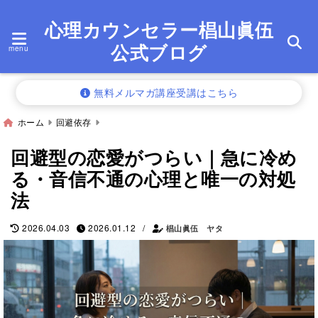
心理カウンセラー椙山眞伍
公式ブログ
menu
無料メルマガ講座受講はこちら
ホーム
回避依存
回避型の恋愛がつらい｜急に冷め
る・音信不通の心理と唯一の対処
法
/
2026.04.03
2026.01.12
椙山眞伍 ヤタ