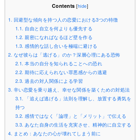
Contents
[
hide
]
1.
回避型な傾向を持つ人の恋愛における3つの特徴
1.1.
自由と自立を何よりも優先する
1.2.
親密になればなるほど壁を作る
1.3.
感情的な話し合いを極端に避ける
2.
なぜ彼らは「逃げる」のか？深層心理にある恐怖
2.1.
本当の自分を知られることへの恐れ
2.2.
期待に応えられない罪悪感からの逃避
2.3.
過去の対人関係による学習
3.
辛い恋愛を乗り越え、幸せな関係を築くための対処法
3.1.
「追えば逃げる」法則を理解し、放置する勇気を
持つ
3.2.
感情ではなく「論理」と「メリット」で伝える
3.3.
あなた自身の生活を充実させ、精神的に自立する
4.
まとめ：あなたの心が壊れてしまう前に