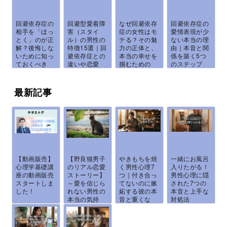
回避依存症の
回避型愛着障
なぜ回避依存
回避依存症の
相手を「ほっ
害（スタイ
症の女性はモ
愛情表現が少
とく」のが正
ル）の男性の
テる？その魅
ない本当の理
解？後悔しな
特徴15選｜回
力の正体と、
由｜本音と関
いために知っ
避依存症との
本当の幸せを
係を築く5つ
ておくべき
違いや恋愛
掴むための
のステップ
全...
傾...
処...
最新記事
【動画販売】
【野良猫男子
やきもちを焼
一緒にお風呂
心理学基礎講
のリアル恋愛
く男性心理7
入りたがる！
座の動画販売
ストーリー】
つ｜付き合っ
男性心理に隠
スタートしま
～愛を信じら
てないのに嫉
された7つの
した！
れない男性の
妬する彼の本
本音と上手な
本当の気持
音と重くな
対処法
ち...
ら...