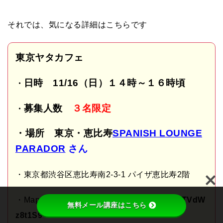
それでは、気になる詳細はこちらです
東京ヤタカフェ
日時 11
/16
（日）１４
時～１６時頃
・
・
募集人数
３名限定
・場所 東京・恵比寿
SPANISH LOUNGE
PARADOR
さん
・東京都渋谷区恵比寿南2-3-1 パイザ恵比寿2階
・
Map
:https://maps.app.goo.gl/hWaLRaNTVdW
無料メール講座はこちら
z8t1S9