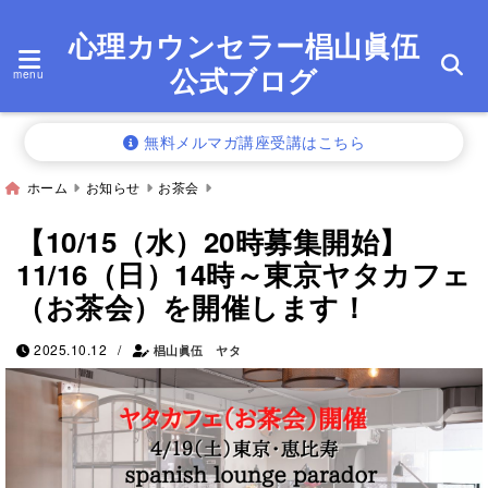
心理カウンセラー椙山眞伍
公式ブログ
menu
無料メルマガ講座受講はこちら
ホーム
お知らせ
お茶会
【10/15（水）20時募集開始】
11/16（日）14時～東京ヤタカフェ
（お茶会）を開催します！
/
2025.10.12
椙山眞伍 ヤタ