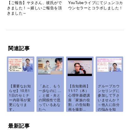
【ご報告】ヤタさん、彼氏がで
YouTubeライブにてジュンコカ
きました！～嬉しいご報告を頂
ウンセラーとコラボしました！
きました～
関連記事
【重要なお知
「あと、もう
【告知動画】
グループカウ
らせ】10月1
一歩なのに …
11/17（木）
ンセリングに
1日のセミナ
」と彼・夫と
心理学基礎講
参加して下さ
ー内容等が変
の関係性で思
座「家族の役
いませんか？
更になりま
っているあな
割」の告知動
～他人に自分
す。
たへ
画を撮影...
の悩みを知
ら...
最新記事