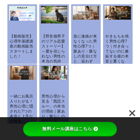
【動画販売】
【野良猫男子
急に連絡が来
やきもちを焼
心理学基礎講
のリアル恋愛
なくなった男
く男性心理7
座の動画販売
ストーリー】
性心理7つ｜
つ｜付き合っ
スタートしま
～愛を信じら
脈あり・脈な
てないのに嫉
した！
れない男性の
しの見分け方
妬する彼の本
本当の気持
と、追わず
音と重くな
ち...
に...
ら...
一緒にお風呂
男性心理から
入りたがる！
見る「既読ス
男性心理に隠
ルー」の本当
された7つの
の理由｜脈あ
本音と上手な
り・脈なしの
対処法
見分け方
と、...
無料メール講座はこちら