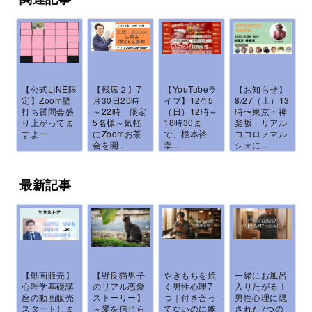
【公式LINE限
【残席２】7
【YouTubeラ
【お知らせ】
定】Zoom壁
月30日20時
イブ】12/15
8/27（土）13
打ち質問会盛
～22時 限定
（日）12時～
時〜東京・神
り上がってま
5名様～気軽
18時30ま
楽坂 リアル
すよー
にZoomお茶
で、根本裕
ココロノマル
会を開...
幸...
シェに...
最新記事
【動画販売】
【野良猫男子
やきもちを焼
一緒にお風呂
心理学基礎講
のリアル恋愛
く男性心理7
入りたがる！
座の動画販売
ストーリー】
つ｜付き合っ
男性心理に隠
スタートしま
～愛を信じら
てないのに嫉
された7つの