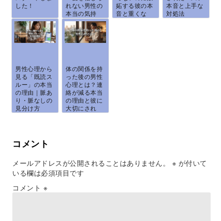
した！
れない男性の
妬する彼の本
本音と上手な
本当の気持
音と重くな
対処法
ち...
ら...
男性心理から
体の関係を持
見る「既読ス
った後の男性
ルー」の本当
心理とは？連
の理由｜脈あ
絡が減る本当
り・脈なしの
の理由と彼に
見分け方
大切にされ
と、...
る...
コメント
メールアドレスが公開されることはありません。
※
が付いて
いる欄は必須項目です
コメント
※