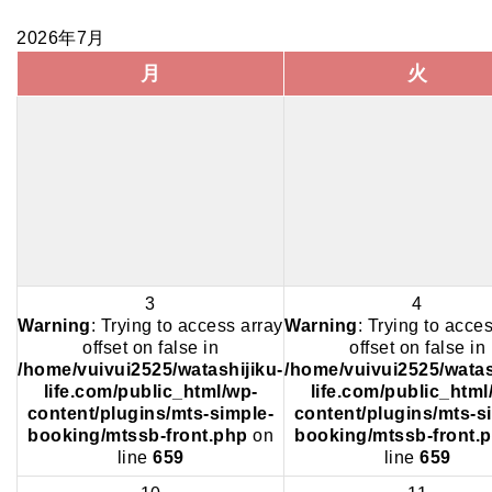
2026年7月
月
火
3
4
Warning
: Trying to access array
Warning
: Trying to acce
offset on false in
offset on false in
/home/vuivui2525/watashijiku-
/home/vuivui2525/watas
life.com/public_html/wp-
life.com/public_html
content/plugins/mts-simple-
content/plugins/mts-s
booking/mtssb-front.php
on
booking/mtssb-front.
line
659
line
659