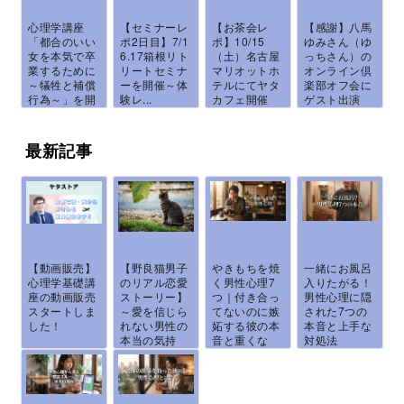
心理学講座
【セミナーレ
【お茶会レ
【感謝】八馬
「都合のいい
ポ2日目】7/1
ポ】10/15
ゆみさん（ゆ
女を本気で卒
6.17箱根リト
（土）名古屋
っちさん）の
業するために
リートセミナ
マリオットホ
オンライン倶
～犠牲と補償
ーを開催～体
テルにてヤタ
楽部オフ会に
行為～」を開
験レ...
カフェ開催
ゲスト出演
催...
し...
し...
最新記事
【動画販売】
【野良猫男子
やきもちを焼
一緒にお風呂
心理学基礎講
のリアル恋愛
く男性心理7
入りたがる！
座の動画販売
ストーリー】
つ｜付き合っ
男性心理に隠
スタートしま
～愛を信じら
てないのに嫉
された7つの
した！
れない男性の
妬する彼の本
本音と上手な
本当の気持
音と重くな
対処法
ち...
ら...