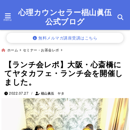
心理カウンセラー椙山眞伍
公式ブログ
menu
無料メルマガ講座受講はこちら
ホーム
セミナー・お茶会レポ
【ランチ会レポ】大阪・心斎橋に
てヤタカフェ・ランチ会を開催し
ました。
/
2022.07.27
椙山眞伍 ヤタ