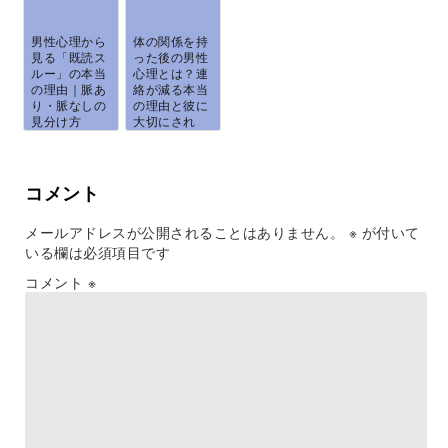
男性心理から
体の関係を持
見る「既読ス
った後の男性
ルー」の本当
心理とは？連
の理由｜脈あ
絡が減る本当
り・脈なしの
の理由と彼に
見分け方
大切にされ
と、...
る...
コメント
メールアドレスが公開されることはありません。
※
が付いて
いる欄は必須項目です
コメント
※