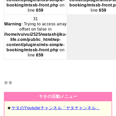
booking/mtssb-front.php
on
booking/mtssb-front.
line
659
line
659
31
Warning
: Trying to access array
offset on false in
/home/vuivui2525/watashijiku-
life.com/public_html/wp-
content/plugins/mts-simple-
booking/mtssb-front.php
on
line
659
※※
ヤタの活動メニュー
★
ヤタのYoutubeチャンネル「ヤタチャンネル」