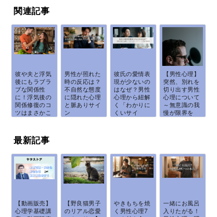
関連記事
彼や夫と浮気
男性が照れた
彼氏の愛情表
【男性心理】
後にもラブラ
時の反応は？
現が少ないの
突然、別れを
ブな関係性
不自然な態度
はなぜ？男性
切り出す男性
に！浮気後の
に隠れた心理
心理から紐解
心理について
関係修復のコ
と脈ありサイ
く「わかりに
～無意識の我
ツはまさかこ
ン
くいサイ
慢が限界を
れ...
ン」...
迎...
最新記事
【動画販売】
【野良猫男子
やきもちを焼
一緒にお風呂
心理学基礎講
のリアル恋愛
く男性心理7
入りたがる！