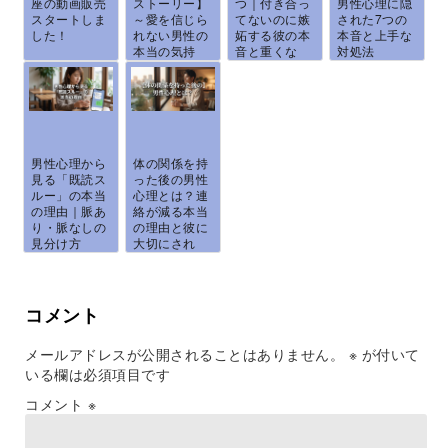
座の動画販売
ストーリー】
つ｜付き合っ
男性心理に隠
スタートしま
～愛を信じら
てないのに嫉
された7つの
した！
れない男性の
妬する彼の本
本音と上手な
本当の気持
音と重くな
対処法
ち...
ら...
男性心理から
体の関係を持
見る「既読ス
った後の男性
ルー」の本当
心理とは？連
の理由｜脈あ
絡が減る本当
り・脈なしの
の理由と彼に
見分け方
大切にされ
と、...
る...
コメント
メールアドレスが公開されることはありません。
※
が付いて
いる欄は必須項目です
コメント
※