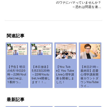
のワナにハマっていませんか？
～恐れは問題を連...
関連記事
【予告】明日
【本日放送】
【You Tub
【本日21時～
の6月19日20
5月23日20時
e】You Tube
最終回】恋愛
時～22時Yout
～22時Youtu
Live心理学講
心理学講座開
ubeLiveは、
beLive開催し
座を開催しま
催カウントダ
1番持つ...
ます！！...
した！
ウンYouTube
ライ...
最新記事