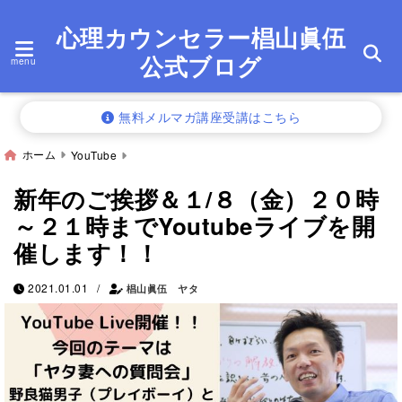
心理カウンセラー椙山眞伍
公式ブログ
menu
無料メルマガ講座受講はこちら
ホーム
YouTube
新年のご挨拶＆１/８（金）２０時
～２１時までYoutubeライブを開
催します！！
/
2021.01.01
椙山眞伍 ヤタ