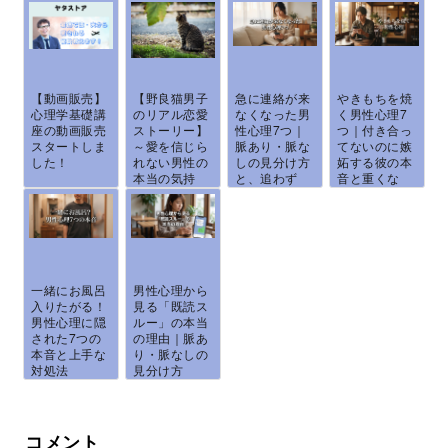
【動画販売】
【野良猫男子
急に連絡が来
やきもちを焼
心理学基礎講
のリアル恋愛
なくなった男
く男性心理7
座の動画販売
ストーリー】
性心理7つ｜
つ｜付き合っ
スタートしま
～愛を信じら
脈あり・脈な
てないのに嫉
した！
れない男性の
しの見分け方
妬する彼の本
本当の気持
と、追わず
音と重くな
ち...
に...
ら...
一緒にお風呂
男性心理から
入りたがる！
見る「既読ス
男性心理に隠
ルー」の本当
された7つの
の理由｜脈あ
本音と上手な
り・脈なしの
対処法
見分け方
と、...
コメント