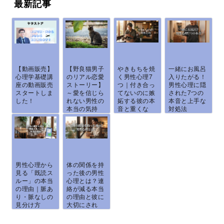
最新記事
【動画販売】
【野良猫男子
やきもちを焼
一緒にお風呂
心理学基礎講
のリアル恋愛
く男性心理7
入りたがる！
座の動画販売
ストーリー】
つ｜付き合っ
男性心理に隠
スタートしま
～愛を信じら
てないのに嫉
された7つの
した！
れない男性の
妬する彼の本
本音と上手な
本当の気持
音と重くな
対処法
ち...
ら...
男性心理から
体の関係を持
見る「既読ス
った後の男性
ルー」の本当
心理とは？連
の理由｜脈あ
絡が減る本当
り・脈なしの
の理由と彼に
見分け方
大切にされ
と、...
る...