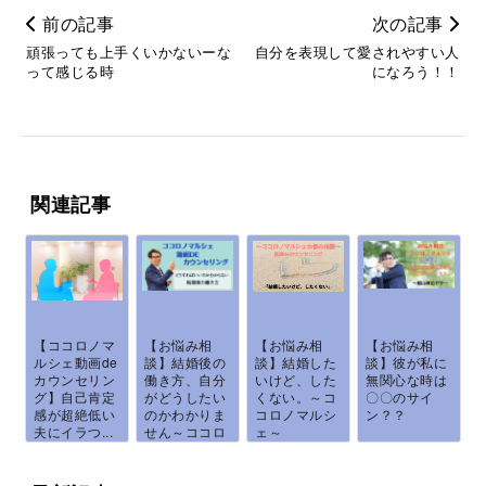
前の記事
次の記事
頑張っても上手くいかないーな
自分を表現して愛されやすい人
って感じる時
になろう！！
関連記事
【ココロノマ
【お悩み相
【お悩み相
【お悩み相
ルシェ動画de
談】結婚後の
談】結婚した
談】彼が私に
カウンセリン
働き方、自分
いけど、した
無関心な時は
グ】自己肯定
がどうしたい
くない。～コ
〇〇のサイ
感が超絶低い
のかわかりま
コロノマルシ
ン？？
夫にイラつ...
せん～ココロ
ェ～
ノ...