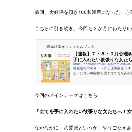
前回、大好評を頂き100名満席になった、
こちらに引き続き、今回も３か月にわたり5
根本裕幸オフィシャルブログ
【速報】７・８・９月心理
手に入れたい欲張りな女た
磨く...
現在進行中の４・５月心理学講座シリ
る！分厚い戦闘服を脱ぎ捨てて最高の
ャンプ２ヵ月集中コース』は、あっと
講師陣はひ...
今回のメインテーマはこちら
「全てを手に入れたい欲張りな女たちへ！女
なかなかに、武闘派というか、やりごたえあ