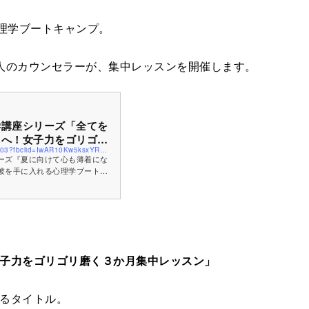
心理学ブートキャンプ。
人のカウンセラーが、集中レッスンを開催します。
学講座シリーズ「全てを
ちへ！女子力をゴリゴリ
https://nemotohiroyuki.jp/event-cat/40703?fbclid=IwAR10Kw5ksxYR3OeYseFgNg_tzrqaMZKoiFyteUtUyQUVSa53qZy5hfchSmM
ーズ『夏に向けて心も薄着にな
彼を手に入れる心理学ブートキ
いう間に満席になってしまい、
子力をゴリゴリ磨く３か月集中レッスン」
るタイトル。