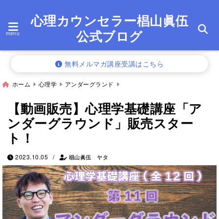
心理カウンセラー椙山眞伍
公式ブログ
menu
無料メルマガ講座受講はこちら
ホーム
心理学
アンダーグランド
【動画販売】心理学基礎講座「ア
ンダーグラウンド」販売スター
ト！
/
2023.10.05
椙山眞伍 ヤタ