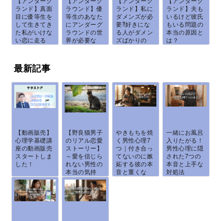
【アンダーグ
【アンダーグ
【アンダーグ
【アンダーグ
ランド】真面
ラウンド】優
ランド】私に
ランド】夫も
目に優等生を
等生のあなた
ダメンズが必
いるけど彼氏
して生きてき
にアンダーグ
要⁈好きにな
もいる問題の
た私がいけな
ラウンドの世
る人がダメン
本当の原因と
い恋に走る
界が必要な
ズばかりの
は？
理...
理...
本...
最新記事
【動画販売】
【野良猫男子
やきもちを焼
一緒にお風呂
心理学基礎講
のリアル恋愛
く男性心理7
入りたがる！
座の動画販売
ストーリー】
つ｜付き合っ
男性心理に隠
スタートしま
～愛を信じら
てないのに嫉
された7つの
した！
れない男性の
妬する彼の本
本音と上手な
本当の気持
音と重くな
対処法
ち...
ら...