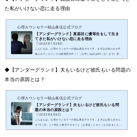
た私がいけない恋に走る理由
心理カウンセラー椙山眞伍公式ブログ
【アンダーグランド】真面目に優等生をして生き
てきた私がいけない恋に走る理由
2023年7月28日
こんにちは。心理カウンセラーの椙山眞伍ヤタです。まずはお知らせ８月
個人カウンセリングは絶賛受付中！！（お申し込みは8/5（土）まで）皆さ
んの恋愛・夫婦、人間関係のお悩みを解決して、スッキリした気分で毎...
◆【アンダーグランド】夫もいるけど彼氏もいる問題の
本当の原因とは？
心理カウンセラー椙山眞伍公式ブログ
【アンダーグランド】夫もいるけど彼氏もいる問
題の本当の原因とは？
2023年8月8日
こんばんは。心理カウンセラーの椙山眞伍ヤタです。まずはお知らせから
８/13（日）１４時から東京ヤタカフェ（お茶会）にキャンセル出ました！
ご縁を感じた方や、ピまンときた方、ヤタとお話ししたい方。ぜひ、ご...