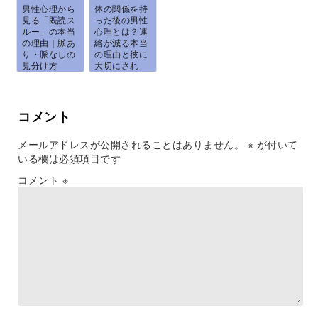
男性心理から
体の関係を持
見る「既読ス
った後の男性
ルー」の本当
心理とは？連
の理由｜脈あ
絡が減る本当
り・脈なしの
の理由と彼に
見分け方
大切にされ
と、...
る...
コメント
メールアドレスが公開されることはありません。
※
が付いて
いる欄は必須項目です
コメント
※