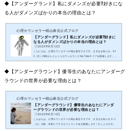
◆【アンダーグランド】私にダメンズが必要⁈好きにな
る人がダメンズばかりの本当の理由とは？
心理カウンセラー椙山眞伍公式ブログ
【アンダーグランド】私にダメンズが必要⁈好きに
なる人がダメンズばかりの本当の理由とは？
2023年8月12日
こんにちは。心理カウンセラーの椙山眞伍ヤタです。まずはお知らせ。8/1
3（日）20時からジュンコカウンセラーとYou Tubeライブを開催します。テ
ーマは「秘密のお悩み」大特集！！・人には言えないお悩みの話・日...
◆【アンダーグラウンド】優等生のあなたにアンダーグ
ラウンドの世界が必要な理由とは？
心理カウンセラー椙山眞伍公式ブログ
【アンダーグラウンド】優等生のあなたにアンダ
ーグラウンドの世界が必要な理由とは？
2023年8月14日
こんばんは。心理カウンセラーの椙山眞伍ヤタです。まずはお知らせ９/２
（土）大阪・本町にてヤタカフェランチ会を開催します！久しぶりの大阪
でのランチ会。皆さんとお逢いできること、楽しみにしております。詳...