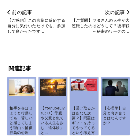
前の記事
次の記事
【ご感想】この言葉に反応する
【ご質問】ヤタさんの人生が大
自分に気付いただけでも、参加
逆転したのはどうして？後半戦
して良かったです...
～秘密のワークの...
関連記事
相手を喜ばせ
【YoutubeLiv
【受け取るか
【心理学】自
ようと行動し
eより】母親
はあなた次
分と向き合う
ても、苦しい
や父親と似て
第？】問題は
とはなんです
と感じてしま
いる人生を歩
ギフトを持っ
か？
う理由～補償
む「追体験」
てやってくる
行為の心理
と...
という考え方