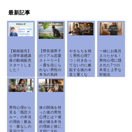
学...
～...
最新記事
【動画販売】
【野良猫男子
やきもちを焼
一緒にお風呂
心理学基礎講
のリアル恋愛
く男性心理7
入りたがる！
座の動画販売
ストーリー】
つ｜付き合っ
男性心理に隠
スタートしま
～愛を信じら
てないのに嫉
された7つの
した！
れない男性の
妬する彼の本
本音と上手な
本当の気持
音と重くな
対処法
ち...
ら...
男性心理から
体の関係を持
見る「既読ス
った後の男性
ルー」の本当
心理とは？連
の理由｜脈あ
絡が減る本当
り・脈なしの
の理由と彼に
見分け方
大切にされ