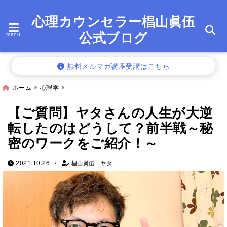
心理カウンセラー椙山眞伍
公式ブログ
menu
無料メルマガ講座受講はこちら
ホーム
心理学
【ご質問】ヤタさんの人生が大逆
転したのはどうして？前半戦～秘
密のワークをご紹介！～
/
2021.10.26
椙山眞伍 ヤタ