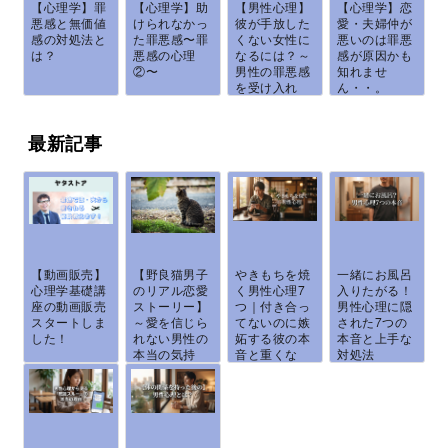
【心理学】罪
【心理学】助
【男性心理】
【心理学】恋
悪感と無価値
けられなかっ
彼が手放した
愛・夫婦仲が
感の対処法と
た罪悪感〜罪
くない女性に
悪いのは罪悪
は？
悪感の心理
なるには？～
感が原因かも
②〜
男性の罪悪感
知れませ
を受け入れ
ん・・。
て...
最新記事
【動画販売】
【野良猫男子
やきもちを焼
一緒にお風呂
心理学基礎講
のリアル恋愛
く男性心理7
入りたがる！
座の動画販売
ストーリー】
つ｜付き合っ
男性心理に隠
スタートしま
～愛を信じら
てないのに嫉
された7つの
した！
れない男性の
妬する彼の本
本音と上手な
本当の気持
音と重くな
対処法
ち...
ら...