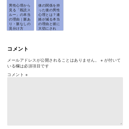
男性心理から
体の関係を持
見る「既読ス
った後の男性
ルー」の本当
心理とは？連
の理由｜脈あ
絡が減る本当
り・脈なしの
の理由と彼に
見分け方
大切にされ
と、...
る...
コメント
メールアドレスが公開されることはありません。
※
が付いて
いる欄は必須項目です
コメント
※