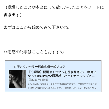
（我慢したことや本当にして欲しかったことをノートに
書き出す）
まずはここから始めてみて下さいね。
罪悪感の記事はこちらもおすすめ
心理カウンセラー椙山眞伍公式ブログ
【心理学】問題やトラブルを引き寄せる?！幸せに
なってはいけない罪悪感～パートナーシップと罪
悪感の関...
2020年9月5日
こんばんは。心理カウンセラーの椙山眞伍ヤタです。 今日のテーマは「幸
せになってはいけない罪悪感」です。「罪悪感」というは、実は色々なパ
ターンがあり、そのパターンも複雑で問題の影に、様々な罪悪感...