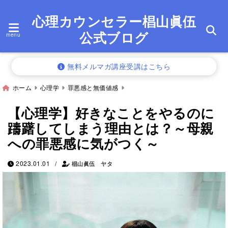
心理カウンセラー椙山眞伍
公式ブログ
menu
無料メルマガ講座受講はこちら
ホーム
心理学
罪悪感と無価値感
【心理学】好きなことをやるのに
躊躇してしまう理由とは？～母親
への罪悪感に気がつく～
/
2023.01.01
椙山眞伍 ヤタ