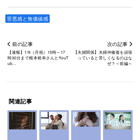
罪悪感と無価値感
前の記事
次の記事
【速報】1/9（月祝）15時～17
【夫婦関係】夫婦仲修復を頑張
時30分まで根本裕幸さんとYouT
っていると苦しくなるのはな
ub...
ぜ？～前編～
関連記事