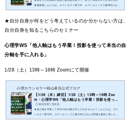
基礎講座こんにちは。カウンセラー歴９年、カウンセリング人数900人以上
の問題を解決に導いた心理カウンセラー/セミナー講師の椙山眞伍ヤタで...
★自分自身が何をどう考えているのか分からない方は、
自分自身を知るこちらのセミナー
心理学WS「他人軸はもう卒業！投影を使って本当の自
分軸を手に入れる」
1/28（土）13時～16時 Zoomにて開催
心理カウンセラー椙山眞伍公式ブログ
【1/26（木）締切】1/28（土）13時～16時 Zoo
m・心理学WS「他人軸はもう卒業！投影を使って
本当の自分軸...
2023年1月6日
★他人軸を卒業して本当の自分軸を手に入れませんか？こんにちは。カウ
ンセラー歴10年、カウンセリング人数1000人以上の問題を解決に導いた心
理カウンセラー/セミナー講師の椙山眞伍ヤタです。自分自身を知って、...