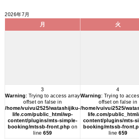
2026年7月
月
火
3
4
Warning
: Trying to access array
Warning
: Trying to acce
offset on false in
offset on false in
/home/vuivui2525/watashijiku-
/home/vuivui2525/watas
life.com/public_html/wp-
life.com/public_html
content/plugins/mts-simple-
content/plugins/mts-s
booking/mtssb-front.php
on
booking/mtssb-front.
line
659
line
659