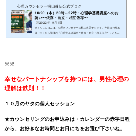
心理カウンセラー椙山眞伍公式ブログ
10/20（木）20時～22時・心理学基礎講座へのお
誘い〜依存・自立・相互依存〜
2022年10月1日
皆さんこんばんは。心理カウンセラーの椙山眞吾ヤタです。今日は10月20
日（木）から開催の「心理学基礎講座〜依存・自立・相互依存〜」こちら
のご案内です。この度、10月より来年の9月まで、毎月第3木曜日20時〜2...
※※
幸せなパートナシップを持つには、男性心理の
理解は鉄則！！
１０月のヤタの個人セッション
★カウンセリングのお申込みは・カレンダーの赤字日程
から、お好きなお時間とお日にちをお選び下さいね。