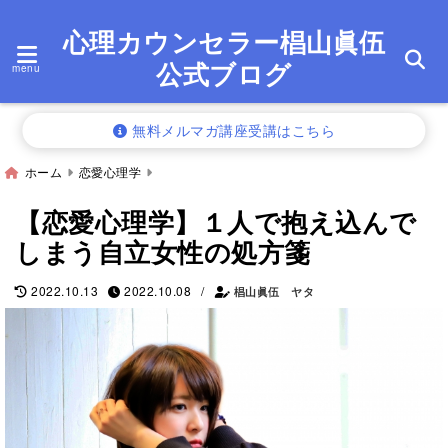
心理カウンセラー椙山眞伍
公式ブログ
menu
無料メルマガ講座受講はこちら
ホーム
恋愛心理学
【恋愛心理学】１人で抱え込んで
しまう自立女性の処方箋
/
2022.10.13
2022.10.08
椙山眞伍 ヤタ