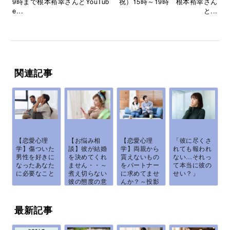
9時まで根本裕幸さんとYouTub
祝）15時～19時 根本裕幸さん
e...
と...
関連記事
【恋愛心理
【お悩み相
【恋愛心理
「彼に尽くさ
学】傷ついた
談】彼が結婚
学】両親から
れても報われ
男性を好きに
を決めてくれ
貰えないもの
ない…それっ
なったあなた
ません・・～
をパートナー
て本当に彼の
に必要なこと
煮え切らない
に求めてませ
せい？」
彼の態度の意
んか？～投影
味...
の...
最新記事