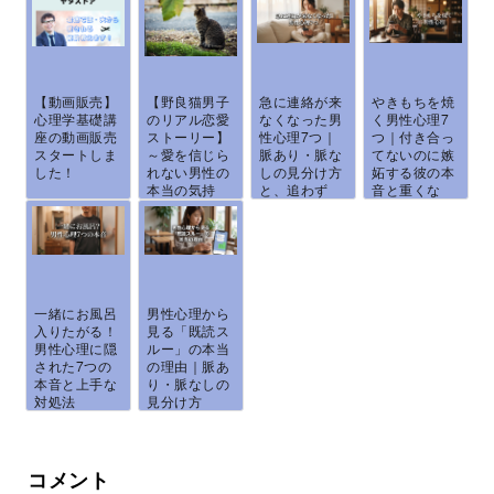
【動画販売】
【野良猫男子
急に連絡が来
やきもちを焼
心理学基礎講
のリアル恋愛
なくなった男
く男性心理7
座の動画販売
ストーリー】
性心理7つ｜
つ｜付き合っ
スタートしま
～愛を信じら
脈あり・脈な
てないのに嫉
した！
れない男性の
しの見分け方
妬する彼の本
本当の気持
と、追わず
音と重くな
ち...
に...
ら...
一緒にお風呂
男性心理から
入りたがる！
見る「既読ス
男性心理に隠
ルー」の本当
された7つの
の理由｜脈あ
本音と上手な
り・脈なしの
対処法
見分け方
と、...
コメント